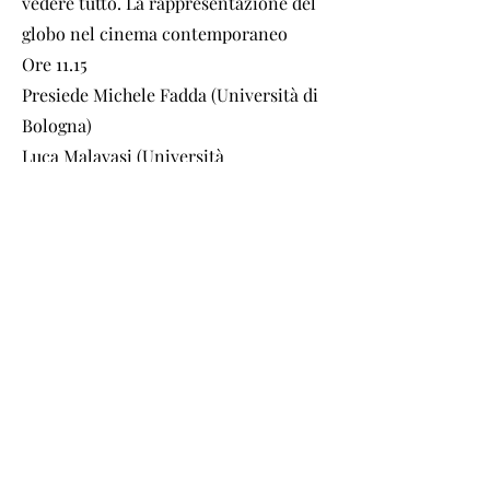
vedere tutto. La rappresentazione del
globo nel cinema contemporaneo
Ore 11.15
Presiede Michele Fadda (Università di
Bologna)
Luca Malavasi (Università
dell’Insubria): Alla ricerca della forma.
Raccontare la realtà nell'America
contemporanea
Leonardo Gandini (Università di
Trento): Unforgettable. Paradigmi
della memoria nel cinema
hollywoodiano contemporaneo
Jean Loup Bourget (Université Paris III
Sorbonne Nouvelle): From Rembrandt
to Edward Hopper: the Use of Painting